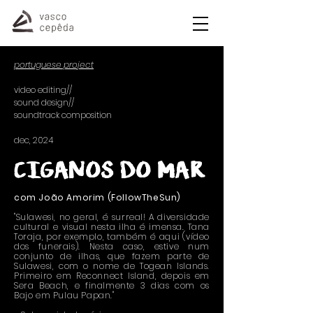
portuguese project
video editing//
sound design//
soundtrack composition
dec, 2024
CIGANOS DO MAR
com João Amorim (FollowTheSun)
"Sulawesi, no geral, é surreal! A diversidade
cultural e visual nesta ilha é imensa. Tana
Toraja, por exemplo, também é aqui (vídeo
dos funerais). Nesta caso, estive num
conjunto de ilhas, que fazem parte de
Sulawesi, com o nome de Togean Islands.
Primeiro em Reconnect Island, depois em
Sera Beach, e finalmente 3 dias com os
Bajo em Pulau Papan."